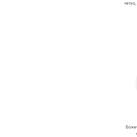
четко,
Божеч