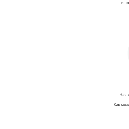
и п
Наст
Как мож